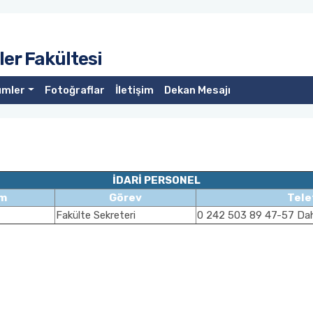
er Fakültesi
ümler
Fotoğraflar
İletişim
Dekan Mesajı
İDARİ PERSONEL
im
Görev
Tele
Fakülte Sekreteri
0 242 503 89 47-57 Dahi