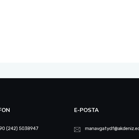
FON
E-POSTA
90 (242) 5038947
manavgatydf@akdeniz.ed