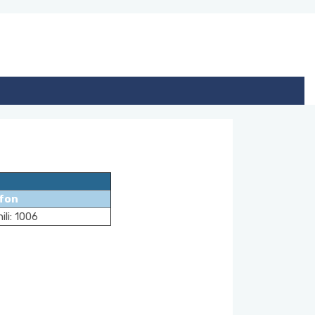
fon
li: 1006